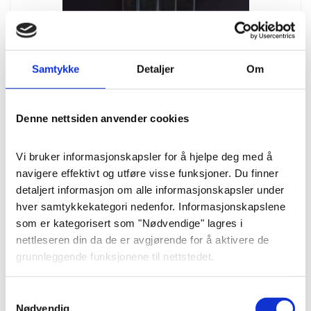
Samtykke
Detaljer
Om
Blomster
Urnekrans «Fred og
Denne nettsiden anvender cookies
harmoni» (40 cm)
Vi bruker informasjonskapsler for å hjelpe deg med å 
navigere effektivt og utføre visse funksjoner. Du finner 
Harmonisk og flott urnekrans med
detaljert informasjon om alle informasjonskapsler under 
forskjellige blomster i pastellfarger.
hver samtykkekategori nedenfor. Informasjonskapslene 
40 cm. Størrelse – OZ.
som er kategorisert som "Nødvendige" lagres i 
nettleseren din da de er avgjørende for å aktivere de 
grunnleggende funksjonene til nettstedet.
Pris
: 2700 kr
Varenummer
: 8299
Vi bruker også tredjeparts informasjonskapsler som 
Samtykkevalg
hjelper oss med å analysere hvordan du bruker denne 
Nødvendig