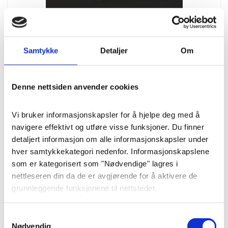
Samtykke
Detaljer
Om
Blomster
Urnedekorasjon «Stilrent og
Denne nettsiden anvender cookies
klassisk» (40 cm)
Vi bruker informasjonskapsler for å hjelpe deg med å 
navigere effektivt og utføre visse funksjoner. Du finner 
Luftig og praktfull urnedekorasjon
detaljert informasjon om alle informasjonskapsler under 
med kremhvite roser og brudeslør,
hver samtykkekategori nedenfor. Informasjonskapslene 
som vil lyse opp i seremoni. 40 cm.
som er kategorisert som "Nødvendige" lagres i 
nettleseren din da de er avgjørende for å aktivere de 
grunnleggende funksjonene til nettstedet.
Pris
: 2900 kr
Varenummer
: 8277
Vi bruker også tredjeparts informasjonskapsler som 
Samtykkevalg
hjelper oss med å analysere hvordan du bruker denne 
Nødvendig