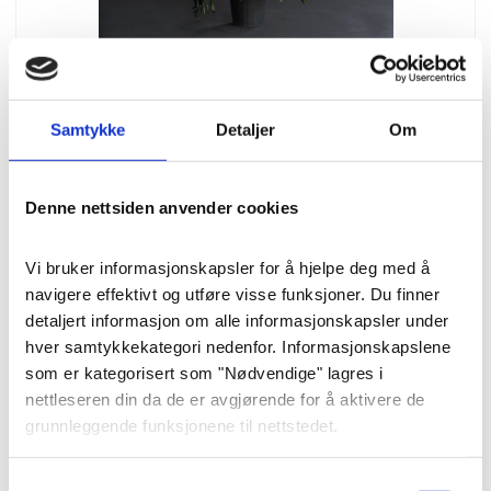
Samtykke
Detaljer
Om
Blomster
Stående Viftedekorasjon
Denne nettsiden anvender cookies
«Stilrent og klassisk» str. L
(70 cm)
Vi bruker informasjonskapsler for å hjelpe deg med å 
navigere effektivt og utføre visse funksjoner. Du finner 
Klassisk båredekorasjon i
detaljert informasjon om alle informasjonskapsler under 
hver samtykkekategori nedenfor. Informasjonskapslene 
miljøvennlig potte med høy
som er kategorisert som "Nødvendige" lagres i 
løvemunn, flotte roser og lisianthus.
nettleseren din da de er avgjørende for å aktivere de 
grunnleggende funksjonene til nettstedet.
Pris
: 3500 kr
Varenummer
: 8269
Vi bruker også tredjeparts informasjonskapsler som 
Samtykkevalg