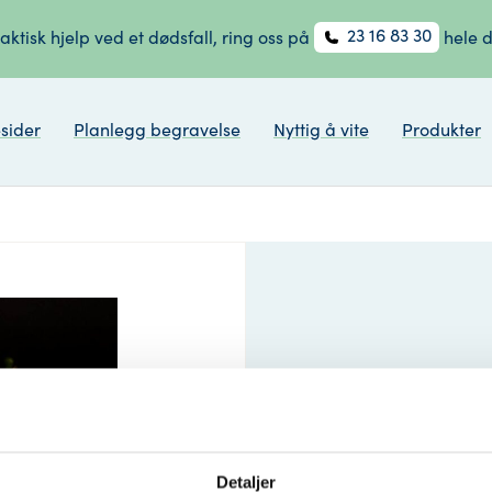
23 16 83 30
aktisk hjelp ved et dødsfall, ring oss på
hele 
sider
Planlegg begravelse
Nyttig å vite
Produkter
Påleg
«Kon
Detaljer