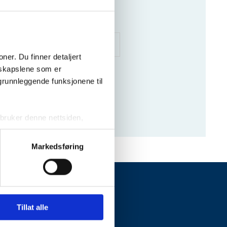
kel Gul Rose. 50 cm.
 35 kr
Varenummer
: 8346
er. Du finner detaljert 
skapslene som er 
grunnleggende funksjonene til 
ruker denne nettsiden, 
sjonskapslene vil kun bli 
Markedsføring
ktivering av noen av dem kan 
WANG
Tillat alle
Om Wang