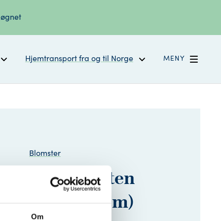
døgnet
Hjemtransport fra og til Norge
MENY
Blomster
gsrose Gul Liten
dolanse» (50 cm)
Om