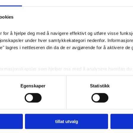
En
ookies
Pris
:
for å hjelpe deg med å navigere effektivt og utføre visse funksjon
sjonskapsler under hver samtykkekategori nedenfor. Informasjon
 lagres i nettleseren din da de er avgjørende for å aktivere de 
nformasjonskapsler som hjelper oss med å analysere hvordan du b
 angir innhold og annonser som er relevante for deg. Disse informa
ditt forhåndssamtykke.
Egenskaper
Statistikk
r deaktivere noen eller alle disse informasjonskapslene, men dea
din.
BEGRAVELSE
tillat utvalg
Nyttig å vite