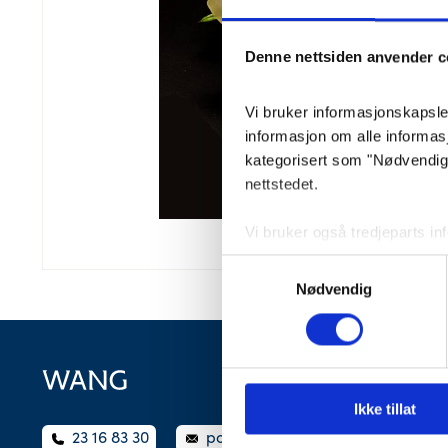
Denne nettsiden anvender c
Vi bruker informasjonskapsler 
informasjon om alle informa
kategorisert som "Nødvendige"
nettstedet.
Vi bruker også tredjeparts i
lagrer innstillingene dine og
Samtykkevalg
lagret i nettleseren din med 
Nødvendig
Du kan velge å aktivere elle
påvirke nettleseropplevelsen 
Ikke tillat
23 16 83 30
post@wangbegravelse.no