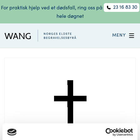
23 16 83 30
For praktisk hjelp ved et dødsfall, ring oss på
hele døgnet
MENY