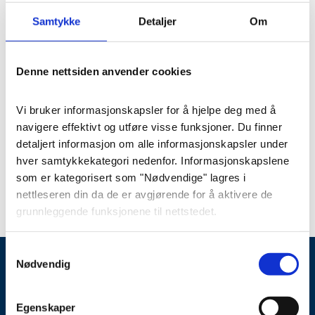
Samtykke
Detaljer
Om
Denne nettsiden anvender cookies
Stenarbeid
Vi bruker informasjonskapsler for å hjelpe deg med å 
Ornament 24
navigere effektivt og utføre visse funksjoner. Du finner 
detaljert informasjon om alle informasjonskapsler under 
hver samtykkekategori nedenfor. Informasjonskapslene 
Varenummer
: orn024
som er kategorisert som "Nødvendige" lagres i 
nettleseren din da de er avgjørende for å aktivere de 
grunnleggende funksjonene til nettstedet.
Vi bruker også tredjeparts informasjonskapsler som 
Samtykkevalg
hjelper oss med å analysere hvordan du bruker denne 
Nødvendig
nettsiden, lagrer innstillingene dine og angir innhold og 
annonser som er relevante for deg. Disse 
23 16 83 30
post@wangbegravelse.no
Egenskaper
informasjonskapslene vil kun bli lagret i nettleseren din 