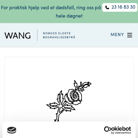
23 16 83 30
For praktisk hjelp ved et dødsfall, ring oss på
hele døgnet
MENY