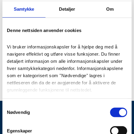
Samtykke
Detaljer
Om
Denne nettsiden anvender cookies
Stenarbeid
Vi bruker informasjonskapsler for å hjelpe deg med å 
Ornament 12
navigere effektivt og utføre visse funksjoner. Du finner 
detaljert informasjon om alle informasjonskapsler under 
hver samtykkekategori nedenfor. Informasjonskapslene 
Varenummer
: orn012
som er kategorisert som "Nødvendige" lagres i 
nettleseren din da de er avgjørende for å aktivere de 
grunnleggende funksjonene til nettstedet.
Vi bruker også tredjeparts informasjonskapsler som 
Samtykkevalg
hjelper oss med å analysere hvordan du bruker denne 
Nødvendig
nettsiden, lagrer innstillingene dine og angir innhold og 
annonser som er relevante for deg. Disse 
23 16 83 30
post@wangbegravelse.no
Egenskaper
informasjonskapslene vil kun bli lagret i nettleseren din 