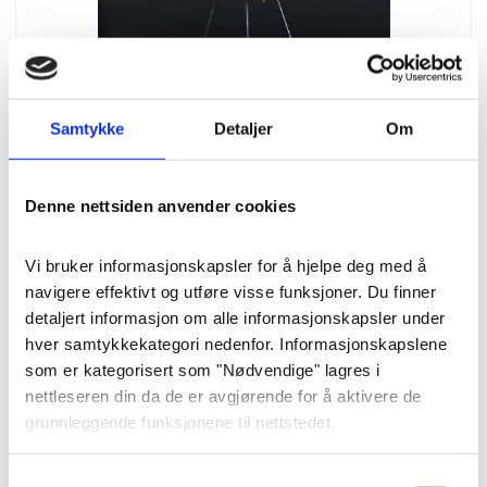
Samtykke
Detaljer
Om
Blomster
Krans «Natur og
Denne nettsiden anvender cookies
markblomster» str. M (50
cm)
Vi bruker informasjonskapsler for å hjelpe deg med å 
navigere effektivt og utføre visse funksjoner. Du finner 
En kraftig og flott krans med
detaljert informasjon om alle informasjonskapsler under 
hver samtykkekategori nedenfor. Informasjonskapslene 
forskjellige roser og ulike materialer
som er kategorisert som "Nødvendige" lagres i 
fra naturen.
nettleseren din da de er avgjørende for å aktivere de 
grunnleggende funksjonene til nettstedet.
Pris
: 3900 kr
Varenummer
: 8307
Vi bruker også tredjeparts informasjonskapsler som 
Samtykkevalg