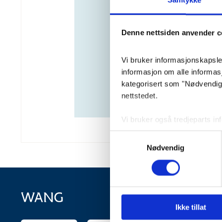
Samtykke
Denne nettsiden anvender c
Vi bruker informasjonskapsler 
informasjon om alle informa
kategorisert som "Nødvendige"
nettstedet.
Vi bruker også tredjeparts i
lagrer innstillingene dine og
Samtykkevalg
lagret i nettleseren din med 
Nødvendig
Du kan velge å aktivere elle
påvirke nettleseropplevelsen 
Ikke tillat