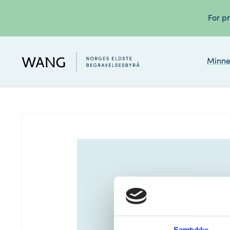
For pr
Minne