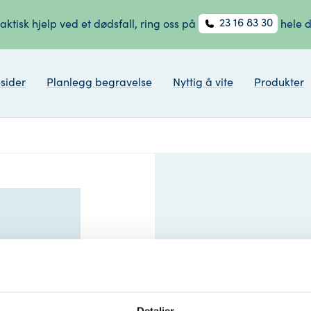
23 16 83 30
aktisk hjelp ved et dødsfall, ring oss på
hele 
sider
Planlegg begravelse
Nyttig å vite
Produkter
Kondolan
mark