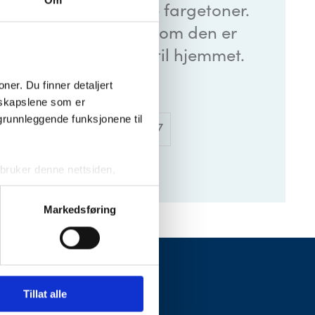
Om
erbukett i ulie, lyse fargetoner.
i seremoni, samtidig som den er
om kondolansebukett til hjemmet.
nkl. frakt og bånd.
er. Du finner detaljert 
skapslene som er 
grunnleggende funksjonene til 
800 kr
Varenummer
: 8347
ruker denne nettsiden, 
sjonskapslene vil kun bli 
Markedsføring
ktivering av noen av dem kan 
WANG
Tillat alle
Om Wang