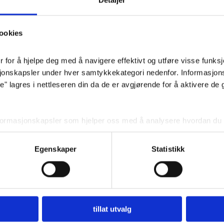
Detaljer
Sommerlig blomst
Passer i vase 
ookies
fint å sende s
I
for å hjelpe deg med å navigere effektivt og utføre visse funksjon
sjonskapsler under hver samtykkekategori nedenfor. Informasjon
 lagres i nettleseren din da de er avgjørende for å aktivere de 
Pris
: 
nformasjonskapsler som hjelper oss med å analysere hvordan du b
 angir innhold og annonser som er relevante for deg. Disse informa
ditt forhåndssamtykke.
Egenskaper
Statistikk
r deaktivere noen eller alle disse informasjonskapslene, men dea
din.
BEGRAVELSE
tillat utvalg
Nyttig å vite