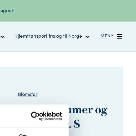
døgnet
Hjemtransport fra og til Norge
MENY
Blomster
sebukett «Sommer og
blomster» str. S