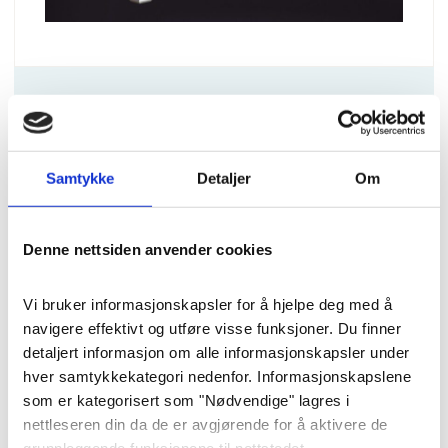
Blomster
Kistedekorasjon Miljø
Samtykke
Detaljer
Om
«Natur og markblomster»
(1,1 meter)
Denne nettsiden anvender cookies
En skogsinspirert kistedekorasjon
Vi bruker informasjonskapsler for å hjelpe deg med å 
med forskjellige materialer fra
navigere effektivt og utføre visse funksjoner. Du finner 
naturen mikset med forskjellige
detaljert informasjon om alle informasjonskapsler under 
hver samtykkekategori nedenfor. Informasjonskapslene 
roser i lyse farger. Denne kista er
som er kategorisert som "Nødvendige" lagres i 
laget i en miljøvennlig oasis, hvilket
nettleseren din da de er avgjørende for å aktivere de 
gjør denne kistedekorasjonen 100%