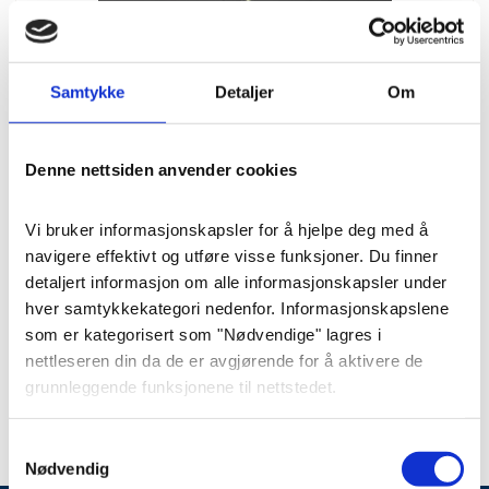
Samtykke
Detaljer
Om
Blomster
Denne nettsiden anvender cookies
Hjerte fylt «Sommer og
markblomster» str. S (45 cm)
Vi bruker informasjonskapsler for å hjelpe deg med å 
navigere effektivt og utføre visse funksjoner. Du finner 
Tett og “vilt” hjerte, med forskjellige
detaljert informasjon om alle informasjonskapsler under 
sommerlige blomster.
hver samtykkekategori nedenfor. Informasjonskapslene 
som er kategorisert som "Nødvendige" lagres i 
nettleseren din da de er avgjørende for å aktivere de 
Pris
: 2500 kr
Varenummer
: 8394
grunnleggende funksjonene til nettstedet.
Vi bruker også tredjeparts informasjonskapsler som 
Samtykkevalg
hjelper oss med å analysere hvordan du bruker denne 
Nødvendig