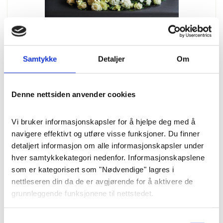
Samtykke
Detaljer
Om
Blomster
Dekorasjon puteformet
Denne nettsiden anvender cookies
«Stilrent og klassisk» str. M
(45 cm)
Vi bruker informasjonskapsler for å hjelpe deg med å 
navigere effektivt og utføre visse funksjoner. Du finner 
En vakker flott og duftende «pute»
detaljert informasjon om alle informasjonskapsler under 
hver samtykkekategori nedenfor. Informasjonskapslene 
med forskjellige hvite blomster som
som er kategorisert som "Nødvendige" lagres i 
roser, lisianthus, nellik og fresia.
nettleseren din da de er avgjørende for å aktivere de 
grunnleggende funksjonene til nettstedet.
Pris
: 2800 kr
Varenummer
: 8274
Vi bruker også tredjeparts informasjonskapsler som 
Samtykkevalg