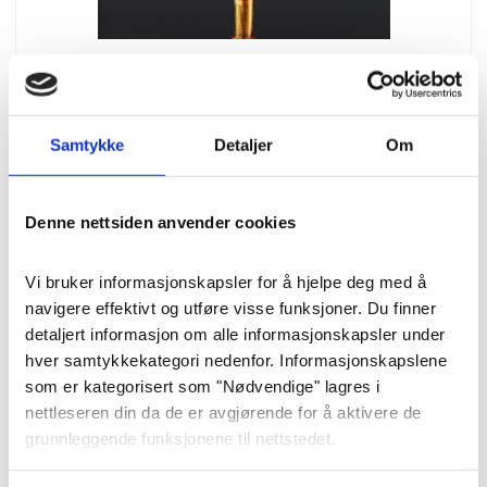
Blomster
Samtykke
Detaljer
Om
Dekorasjon i vifteform
«Kjærlighet og varme» str. L
Denne nettsiden anvender cookies
(85 cm)
Vi bruker informasjonskapsler for å hjelpe deg med å 
navigere effektivt og utføre visse funksjoner. Du finner 
Denne flotte “viftedekorasjon”
detaljert informasjon om alle informasjonskapsler under 
synes veldig godt i en seremoni, og
hver samtykkekategori nedenfor. Informasjonskapslene 
passer fint både frittstående og på
som er kategorisert som "Nødvendige" lagres i 
pidestall.
nettleseren din da de er avgjørende for å aktivere de 
grunnleggende funksjonene til nettstedet.
Pris
: 4000 kr
Varenummer
: 8254