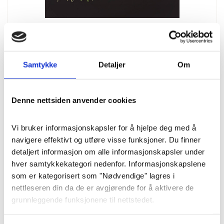
Samtykke
Detaljer
Om
Blomster
Bårebukett «Frodig og
fargerik» str. L
Denne nettsiden anvender cookies
Luftig blomsterbukett i klare fersken
Vi bruker informasjonskapsler for å hjelpe deg med å 
navigere effektivt og utføre visse funksjoner. Du finner 
og oransje toner. Passer også godt
detaljert informasjon om alle informasjonskapsler under 
som kondolansebukett til hjemmet,
hver samtykkekategori nedenfor. Informasjonskapslene 
eller i vase i seremoni. Inkl. frakt og
som er kategorisert som "Nødvendige" lagres i 
bånd.
nettleseren din da de er avgjørende for å aktivere de 
grunnleggende funksjonene til nettstedet.
Pris
: 1200 kr
Varenummer
: 8389
Vi bruker også tredjeparts informasjonskapsler som 