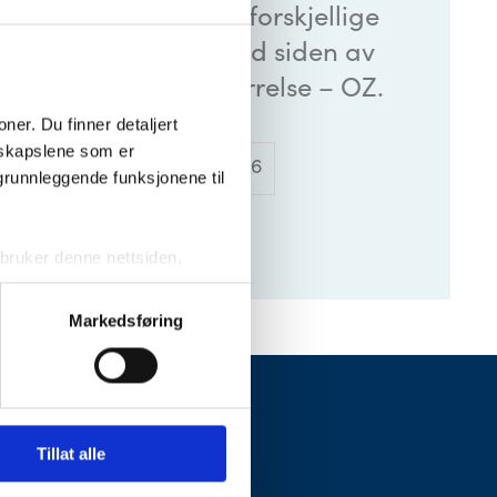
ftig arrangement med forskjellige
. Passer veldig fint ved siden av
d entreen. 170 cm. Størrelse – OZ.
er. Du finner detaljert 
skapslene som er 
3600 kr
Varenummer
: 8276
grunnleggende funksjonene til 
ruker denne nettsiden, 
sjonskapslene vil kun bli 
Markedsføring
ktivering av noen av dem kan 
WANG
Tillat alle
Om Wang