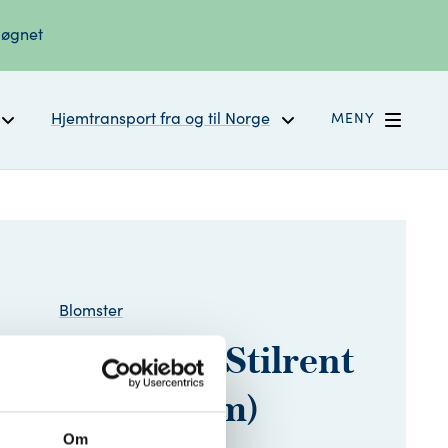
døgnet
Hjemtransport fra og til Norge
MENY
Blomster
t på stativ «Stilrent
lassisk» (170 cm)
Om