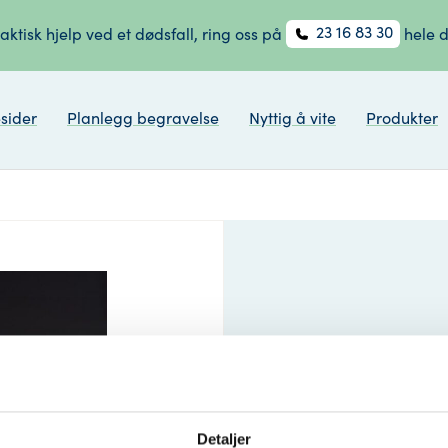
23 16 83 30
aktisk hjelp ved et dødsfall, ring oss på
hele 
sider
Planlegg begravelse
Nyttig å vite
Produkter
Arrangemen
og k
Detaljer