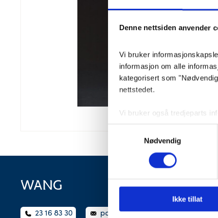
Denne nettsiden anvender c
Vi bruker informasjonskapsler 
informasjon om alle informa
kategorisert som "Nødvendige"
nettstedet.
Vi bruker også tredjeparts i
lagrer innstillingene dine og
Samtykkevalg
lagret i nettleseren din med 
Nødvendig
Du kan velge å aktivere elle
påvirke nettleseropplevelsen 
Ikke tillat
23 16 83 30
post@wangbegravelse.no