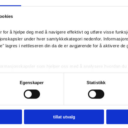
Et flott og lu
hvite blomster
ookies
kisten eller ve
for å hjelpe deg med å navigere effektivt og utføre visse funksjon
sjonskapsler under hver samtykkekategori nedenfor. Informasjon
Pris
: 
 lagres i nettleseren din da de er avgjørende for å aktivere de 
nformasjonskapsler som hjelper oss med å analysere hvordan du b
 angir innhold og annonser som er relevante for deg. Disse informa
ditt forhåndssamtykke.
Egenskaper
Statistikk
r deaktivere noen eller alle disse informasjonskapslene, men dea
din.
BEGRAVELSE
tillat utvalg
Nyttig å vite