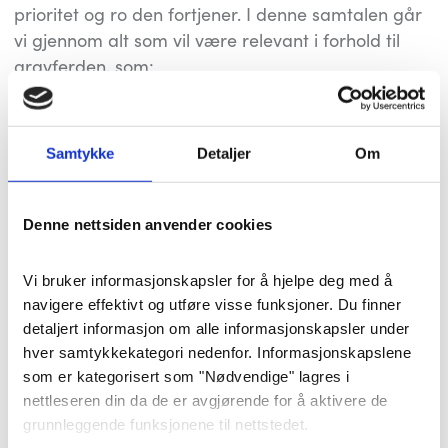
prioritet og ro den fortjener. I denne samtalen går
vi gjennom alt som vil være relevant i forhold til
gravferden, som:
Nødvendig informasjon i forhold til å få meldt
dødsfallet til offentligheten.
Samtykke
Detaljer
Om
Vi snakker sammen om, og setter opp
dødsannonsen.
Gjør alle nødvendige valg i forhold til kiste og
Denne nettsiden anvender cookies
gjennomføring av gravferden.
Seremoniens innhold generelt.
Vi bruker informasjonskapsler for å hjelpe deg med å 
Det er mange spørsmål å ta stilling til i
navigere effektivt og utføre visse funksjoner. Du finner 
planleggingen av en gravferd. Noen spørsmål er
detaljert informasjon om alle informasjonskapsler under 
kjente, andre er man kanskje ikke klar over at man
hver samtykkekategori nedenfor. Informasjonskapslene 
må ta stilling til. Sammen blir vi enige om hva som
som er kategorisert som "Nødvendige" lagres i 
nettleseren din da de er avgjørende for å aktivere de 
er viktig å ta stilling til før seremonidagen, og
grunnleggende funksjonene til nettstedet.
hvilke formaliteter som kan vente til etter